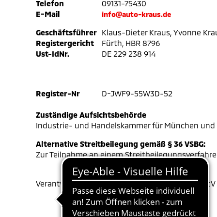
Telefon
09131-75430
E-Mail
info@auto-kraus.de
Geschäftsführer
Klaus-Dieter Kraus, Yvonne Kra
Registergericht
Fürth, HBR 8796
Ust-IdNr.
DE 229 238 914
Register-Nr
D-JWF9-55W3D-52
Zuständige Aufsichtsbehörde
Industrie- und Handelskammer für München und
Alternative Streitbeilegung gemäß § 36 VSBG:
Zur Teilnahme an einem Streitbeilegungsverfahren 
Verantwortlicher im Sinne des § 18 Absatz 2 MStV