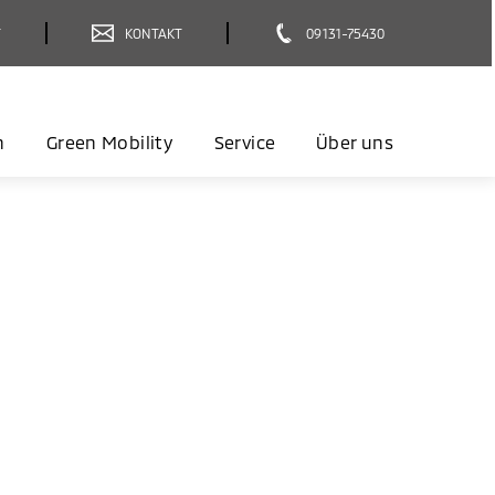
T
KONTAKT
09131-75430
n
Green Mobility
Service
Über uns