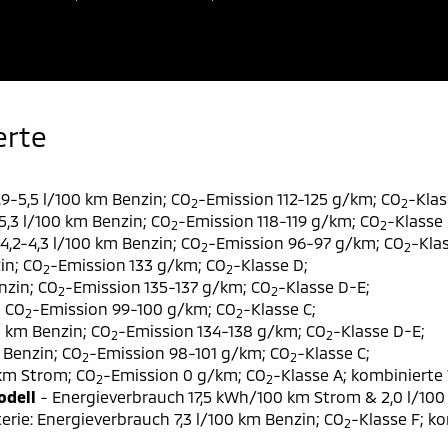
erte
9-5,5 l/100 km Benzin; CO
-Emission 112-125 g/km; CO
-Klas
2
2
,3 l/100 km Benzin; CO
-Emission 118-119 g/km; CO
-Klasse 
2
2
,2-4,3 l/100 km Benzin; CO
-Emission 96-97 g/km; CO
-Klas
2
2
in; CO
-Emission 133 g/km; CO
-Klasse D;
2
2
nzin; CO
-Emission 135-137 g/km; CO
-Klasse D-E;
2
2
; CO
-Emission 99-100 g/km; CO
-Klasse C;
2
2
0 km Benzin; CO
-Emission 134-138 g/km; CO
-Klasse D-E;
2
2
 Benzin; CO
-Emission 98-101 g/km; CO
-Klasse C;
2
2
 km Strom; CO
-Emission 0 g/km; CO
-Klasse A; kombinierte 
2
2
odell
- Energieverbrauch 17,5 kWh/100 km Strom & 2,0 l/100
erie: Energieverbrauch 7,3 l/100 km Benzin; CO
-Klasse F; k
2