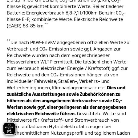
2
2
Klasse B; gewichtet kombinierte Werte. Bei entladener
Batterie: Energieverbrauch 6,8-7,1 l/100km Benzin; CO
-
2
Klasse E-F; kombinierte Werte. Elektrische Reichweite
**
(EAER) 83-85 km.
**
Die nach PKW-EnVKV angegebenen offiziellen Werte zu
Verbrauch und CO₂-Emission sowie ggf. Angaben zur
Reichweite wurden nach dem vorgeschriebenen
Messverfahren WLTP ermittelt. Die tatsächlichen Werte
zum Verbrauch elektrischer Energie / Kraftstoff, ggf. zur
Reichweite und den CO₂-Emissionen hängen ab von
individueller Fahrweise, Straßen-, Verkehrs- und
Wetterbedingungen, Klimaanlageneinsatz etc.
Dies und
zusätzliche Ausstattungen sowie Zubehör können zu
höheren als den angegebenen Verbrauchs- sowie CO₂-
Werten sowie ggf. einer geringeren als der angegebenen
elektrischen Reichweite führen.
Gewichtete Werte sind
Mittelwerte für Kraftstoff- und Stromverbrauch von
extern aufladbaren Hybridelektrofahrzeugen bei
durchschnittlichem Nutzungsprofil und täglichem Laden