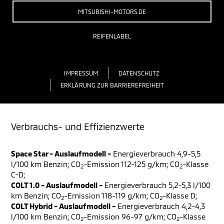
MITSUBISHI-MOTORS.DE
REIFENLABEL
IMPRESSUM
DATENSCHUTZ
ERKLÄRUNG ZUR BARRIEREFREIHEIT
Verbrauchs- und Effizienzwerte
Space Star - Auslaufmodell -
Energieverbrauch 4,9-5,5
l/100 km Benzin; CO
-Emission 112-125 g/km; CO
-Klasse
2
2
C-D;
COLT 1.0 - Auslaufmodell -
Energieverbrauch 5,2-5,3 l/100
km Benzin; CO
-Emission 118-119 g/km; CO
-Klasse D;
2
2
COLT Hybrid - Auslaufmodell -
Energieverbrauch 4,2-4,3
l/100 km Benzin; CO
-Emission 96-97 g/km; CO
-Klasse
2
2