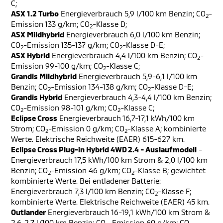
C;
ASX 1.2 Turbo
Energieverbrauch 5,9 l/100 km Benzin; CO
-
2
Emission 133 g/km; CO
-Klasse D;
2
ASX Mildhybrid
Energieverbrauch 6,0 l/100 km Benzin;
CO
-Emission 135-137 g/km; CO
-Klasse D-E;
2
2
ASX Hybrid
Energieverbrauch 4,4 l/100 km Benzin; CO
-
2
Emission 99-100 g/km; CO
-Klasse C;
2
Grandis Mildhybrid
Energieverbrauch 5,9-6,1 l/100 km
Benzin; CO
-Emission 134-138 g/km; CO
-Klasse D-E;
2
2
Grandis Hybrid
Energieverbrauch 4,3-4,4 l/100 km Benzin;
CO
-Emission 98-101 g/km; CO
-Klasse C;
2
2
Eclipse Cross
Energieverbrauch 16,7-17,1 kWh/100 km
Strom; CO
-Emission 0 g/km; CO
-Klasse A; kombinierte
2
2
Werte. Elektrische Reichweite (EAER) 615-627 km.
Eclipse Cross Plug-in Hybrid 4WD 2.4 - Auslaufmodell
-
Energieverbrauch 17,5 kWh/100 km Strom & 2,0 l/100 km
Benzin; CO
-Emission 46 g/km; CO
-Klasse B; gewichtet
2
2
kombinierte Werte. Bei entladener Batterie:
Energieverbrauch 7,3 l/100 km Benzin; CO
-Klasse F;
2
kombinierte Werte. Elektrische Reichweite (EAER) 45 km.
Outlander
Energieverbrauch 16-19,1 kWh/100 km Strom &
2,6-2,7 l/100 km Benzin; CO
-Emission 60 g/km; CO
-