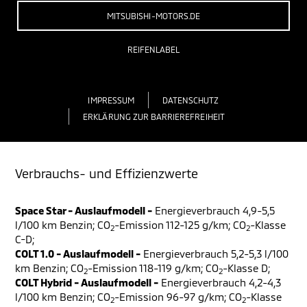
MITSUBISHI-MOTORS.DE
REIFENLABEL
IMPRESSUM
DATENSCHUTZ
ERKLÄRUNG ZUR BARRIEREFREIHEIT
Verbrauchs- und Effizienzwerte
Space Star - Auslaufmodell -
Energieverbrauch 4,9-5,5
l/100 km Benzin; CO
-Emission 112-125 g/km; CO
-Klasse
2
2
C-D;
COLT 1.0 - Auslaufmodell -
Energieverbrauch 5,2-5,3 l/100
km Benzin; CO
-Emission 118-119 g/km; CO
-Klasse D;
2
2
COLT Hybrid - Auslaufmodell -
Energieverbrauch 4,2-4,3
l/100 km Benzin; CO
-Emission 96-97 g/km; CO
-Klasse
2
2