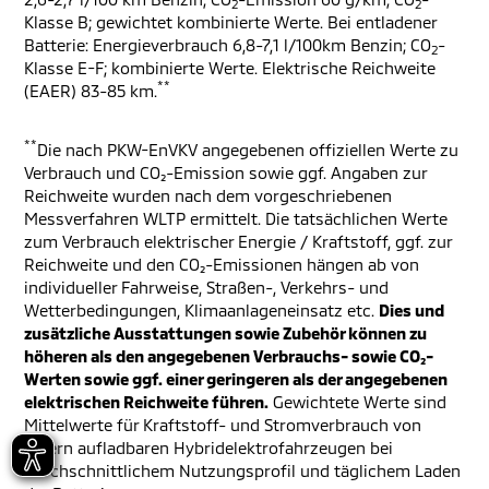
2
2
Klasse B; gewichtet kombinierte Werte. Bei entladener
Batterie: Energieverbrauch 6,8-7,1 l/100km Benzin; CO
-
2
Klasse E-F; kombinierte Werte. Elektrische Reichweite
**
(EAER) 83-85 km.
**
Die nach PKW-EnVKV angegebenen offiziellen Werte zu
Verbrauch und CO₂-Emission sowie ggf. Angaben zur
Reichweite wurden nach dem vorgeschriebenen
Messverfahren WLTP ermittelt. Die tatsächlichen Werte
zum Verbrauch elektrischer Energie / Kraftstoff, ggf. zur
Reichweite und den CO₂-Emissionen hängen ab von
individueller Fahrweise, Straßen-, Verkehrs- und
Wetterbedingungen, Klimaanlageneinsatz etc.
Dies und
zusätzliche Ausstattungen sowie Zubehör können zu
höheren als den angegebenen Verbrauchs- sowie CO₂-
Werten sowie ggf. einer geringeren als der angegebenen
elektrischen Reichweite führen.
Gewichtete Werte sind
Mittelwerte für Kraftstoff- und Stromverbrauch von
extern aufladbaren Hybridelektrofahrzeugen bei
durchschnittlichem Nutzungsprofil und täglichem Laden