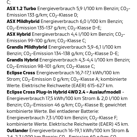
C;
ASX 1.2 Turbo
Energieverbrauch 5,9 l/100 km Benzin; CO
-
2
Emission 133 g/km; CO
-Klasse D;
2
ASX Mildhybrid
Energieverbrauch 6,0 l/100 km Benzin;
CO
-Emission 135-137 g/km; CO
-Klasse D-E;
2
2
ASX Hybrid
Energieverbrauch 4,4 l/100 km Benzin; CO
-
2
Emission 99-100 g/km; CO
-Klasse C;
2
Grandis Mildhybrid
Energieverbrauch 5,9-6,1 l/100 km
Benzin; CO
-Emission 134-138 g/km; CO
-Klasse D-E;
2
2
Grandis Hybrid
Energieverbrauch 4,3-4,4 l/100 km Benzin;
CO
-Emission 98-101 g/km; CO
-Klasse C;
2
2
Eclipse Cross
Energieverbrauch 16,7-17,1 kWh/100 km
Strom; CO
-Emission 0 g/km; CO
-Klasse A; kombinierte
2
2
Werte. Elektrische Reichweite (EAER) 615-627 km.
Eclipse Cross Plug-in Hybrid 4WD 2.4 - Auslaufmodell
-
Energieverbrauch 17,5 kWh/100 km Strom & 2,0 l/100 km
Benzin; CO
-Emission 46 g/km; CO
-Klasse B; gewichtet
2
2
kombinierte Werte. Bei entladener Batterie:
Energieverbrauch 7,3 l/100 km Benzin; CO
-Klasse F;
2
kombinierte Werte. Elektrische Reichweite (EAER) 45 km.
Outlander
Energieverbrauch 16-19,1 kWh/100 km Strom &
2,6-2,7 l/100 km Benzin; CO
-Emission 60 g/km; CO
-